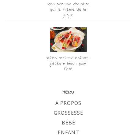
Réaliser une chambre
sur le thème de la
jungle
Idées recette enfant :
glaces maison pour
l’été
MENU
A PROPOS
GROSSESSE
BÉBÉ
ENFANT